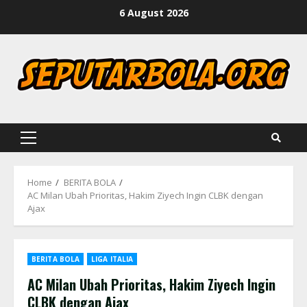
Skip
6 August 2026
to
content
Primary
Menu
Home
BERITA BOLA
AC Milan Ubah Prioritas, Hakim Ziyech Ingin CLBK dengan
Ajax
BERITA BOLA
LIGA ITALIA
AC Milan Ubah Prioritas, Hakim Ziyech Ingin
CLBK dengan Ajax