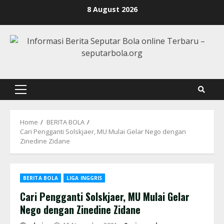
Skip
8 August 2026
to
content
Primary
Menu
Home
BERITA BOLA
Cari Pengganti Solskjaer, MU Mulai Gelar Nego dengan
Zinedine Zidane
BERITA BOLA
LIGA INGGRIS
Cari Pengganti Solskjaer, MU Mulai Gelar
Nego dengan Zinedine Zidane