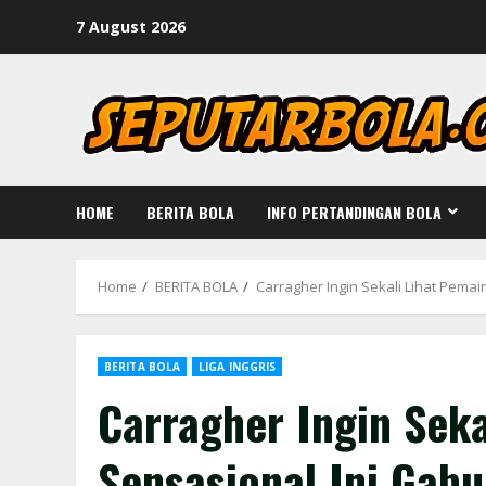
Skip
7 August 2026
to
content
HOME
BERITA BOLA
INFO PERTANDINGAN BOLA
Home
BERITA BOLA
Carragher Ingin Sekali Lihat Pemai
BERITA BOLA
LIGA INGGRIS
Carragher Ingin Seka
Sensasional Ini Gabu