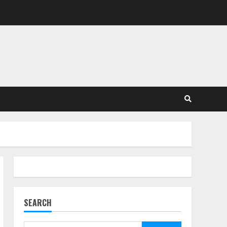
SEARCH