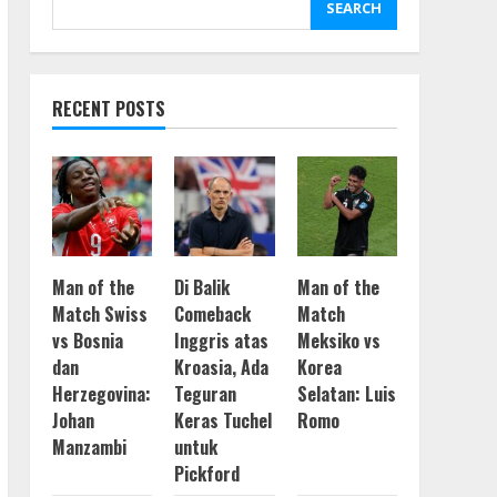
SEARCH
RECENT POSTS
Man of the
Di Balik
Man of the
Match Swiss
Comeback
Match
vs Bosnia
Inggris atas
Meksiko vs
dan
Kroasia, Ada
Korea
Herzegovina:
Teguran
Selatan: Luis
Johan
Keras Tuchel
Romo
Manzambi
untuk
Pickford