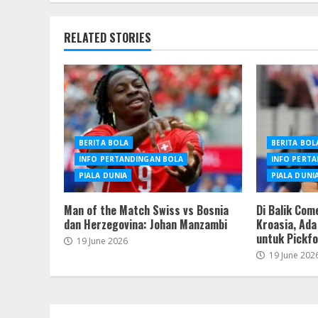
RELATED STORIES
BERITA BOLA
BERITA BOL
INFO PERTANDINGAN BOLA
INFO PERT
PIALA DUNIA
PIALA DUNI
Man of the Match Swiss vs Bosnia
Di Balik Com
dan Herzegovina: Johan Manzambi
Kroasia, Ada
untuk Pickf
19 June 2026
19 June 202