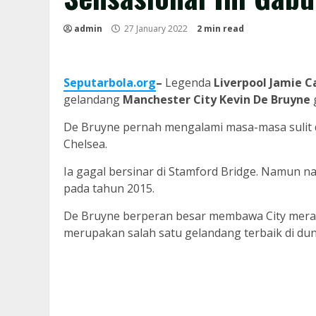
admin
27 January 2022
2 min read
Seputarbola.org
–
Legenda
Liverpool Jamie C
gelandang
Manchester City Kevin De Bruyne
De Bruyne pernah mengalami masa-masa sulit 
Chelsea.
Ia gagal bersinar di Stamford Bridge. Namun n
pada tahun 2015.
De Bruyne berperan besar membawa City meraih 
merupakan salah satu gelandang terbaik di dun