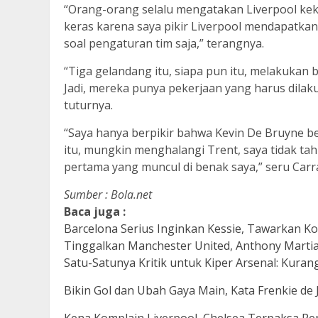
“Orang-orang selalu mengatakan Liverpool kekura
keras karena saya pikir Liverpool mendapatkan 
soal pengaturan tim saja,” terangnya.
“Tiga gelandang itu, siapa pun itu, melakukan
Jadi, mereka punya pekerjaan yang harus dila
tuturnya.
“Saya hanya berpikir bahwa Kevin De Bruyne ben
itu, mungkin menghalangi Trent, saya tidak ta
pertama yang muncul di benak saya,” seru Carr
Sumber : Bola.net
Baca juga :
Barcelona Serius Inginkan Kessie, Tawarkan 
Tinggalkan Manchester United, Anthony Martial
Satu-Satunya Kritik untuk Kiper Arsenal: Kurang
Bikin Gol dan Ubah Gaya Main, Kata Frenkie de
Kena Komplain Liverpool, Chelsea Terpaksa Re