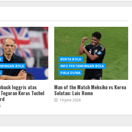
A
BERITA BOLA
ANDINGAN BOLA
INFO PERTANDINGAN BOLA
A
PIALA DUNIA
eback Inggris atas
Man of the Match Meksiko vs Korea
 Teguran Keras Tuchel
Selatan: Luis Romo
ord
19 June 2026
6