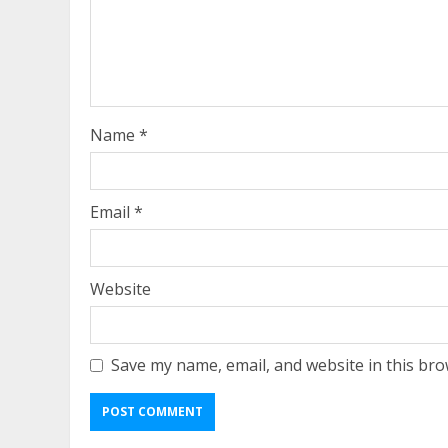
Name
*
Email
*
Website
Save my name, email, and website in this bro