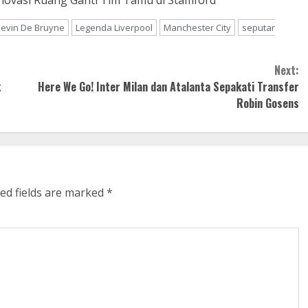
evin De Bruyne
Legenda Liverpool
Manchester City
seputar
Next:
k
Here We Go! Inter Milan dan Atalanta Sepakati Transfer
Robin Gosens
ed fields are marked
*