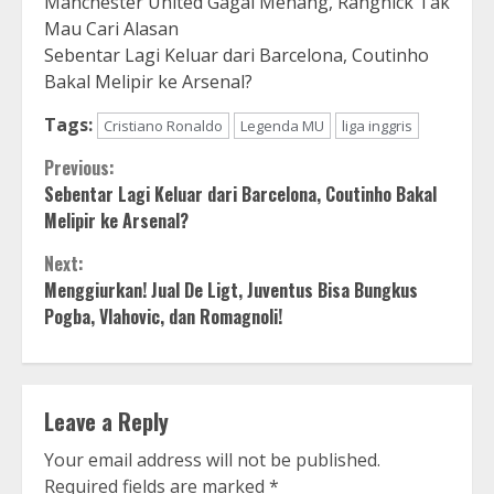
Manchester United Gagal Menang, Rangnick Tak
Mau Cari Alasan
Sebentar Lagi Keluar dari Barcelona, Coutinho
Bakal Melipir ke Arsenal?
Tags:
Cristiano Ronaldo
Legenda MU
liga inggris
Continue
Previous:
Sebentar Lagi Keluar dari Barcelona, Coutinho Bakal
Reading
Melipir ke Arsenal?
Next:
Menggiurkan! Jual De Ligt, Juventus Bisa Bungkus
Pogba, Vlahovic, dan Romagnoli!
Leave a Reply
Your email address will not be published.
Required fields are marked
*