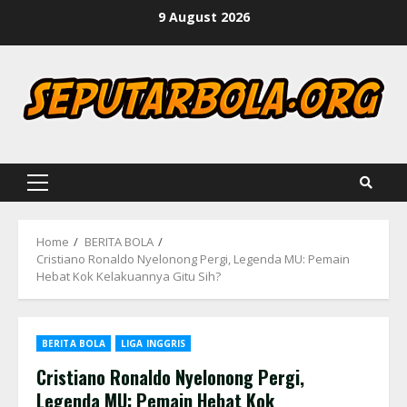
Skip
9 August 2026
to
content
Primary
Menu
Home
BERITA BOLA
Cristiano Ronaldo Nyelonong Pergi, Legenda MU: Pemain
Hebat Kok Kelakuannya Gitu Sih?
BERITA BOLA
LIGA INGGRIS
Cristiano Ronaldo Nyelonong Pergi,
Legenda MU: Pemain Hebat Kok