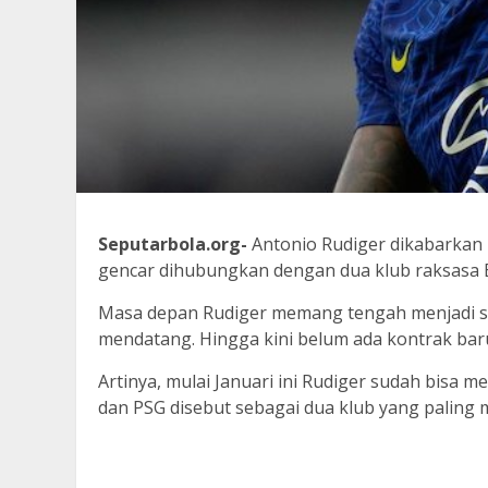
Seputarbola.org-
Antonio Rudiger dikabarkan 
gencar dihubungkan dengan dua klub raksasa E
Masa depan Rudiger memang tengah menjadi sp
mendatang. Hingga kini belum ada kontrak bar
Artinya, mulai Januari ini Rudiger sudah bisa m
dan PSG disebut sebagai dua klub yang paling 