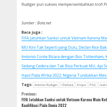
Rudiger pun sukses mempersembahkan trofi Pia
Sumber : Bola.net
Baca juga :
FIFA Jatuhkan Sanksi untuk Vietnam Karena Main
MU Kini Tak Seperti yang Dulu, Declan Rice Ba
Antonio Conte Bicara dengan Bos Tottenham,
Sedang Cedera dan Tak Bisa Perkuat MU, Api S
Hasil Piala Afrika 2022: Nigeria Tundukkan Mesi
Tags:
Antonio Rudiger
Chelsea
Eropa
PSG
real
Continue
Previous:
FIFA Jatuhkan Sanksi untuk Vietnam Karena Main Kot
Reading
Kualifikasi Piala Dunia 2022