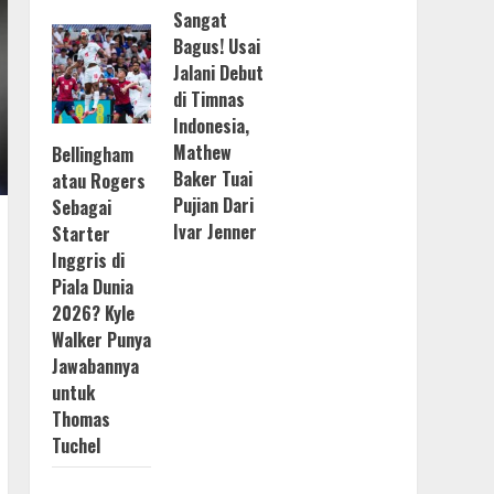
Sangat
Bagus! Usai
Jalani Debut
di Timnas
Indonesia,
Mathew
Bellingham
Baker Tuai
atau Rogers
Pujian Dari
Sebagai
Ivar Jenner
Starter
Inggris di
Piala Dunia
2026? Kyle
Walker Punya
Jawabannya
untuk
Thomas
Tuchel