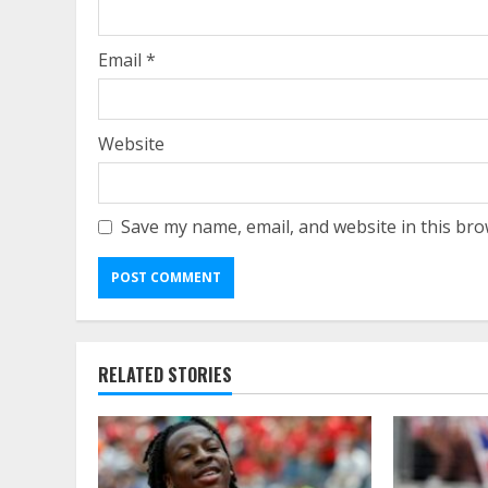
Email
*
Website
Save my name, email, and website in this bro
RELATED STORIES