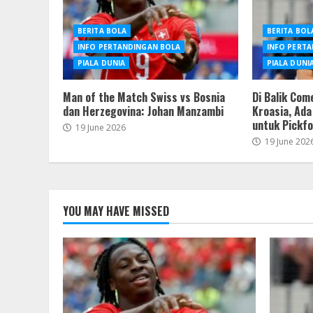
BERITA BOLA
BERITA BOL
INFO PERTANDINGAN BOLA
INFO PERT
PIALA DUNIA
PIALA DUNI
Man of the Match Swiss vs Bosnia
Di Balik Com
dan Herzegovina: Johan Manzambi
Kroasia, Ada
untuk Pickf
19 June 2026
19 June 202
YOU MAY HAVE MISSED