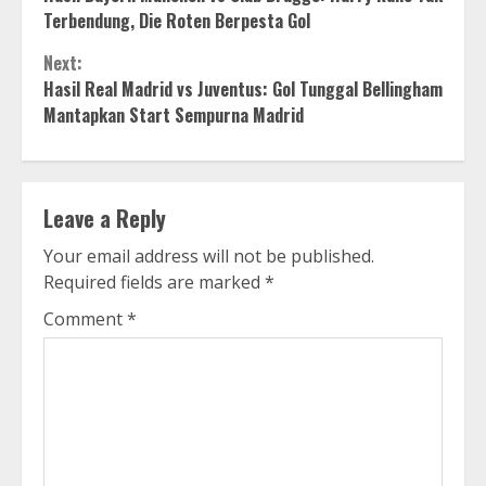
Reading
Terbendung, Die Roten Berpesta Gol
Next:
Hasil Real Madrid vs Juventus: Gol Tunggal Bellingham
Mantapkan Start Sempurna Madrid
Leave a Reply
Your email address will not be published.
Required fields are marked
*
Comment
*