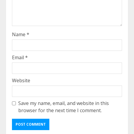
Name
*
Email
*
Website
Save my name, email, and website in this
browser for the next time I comment.