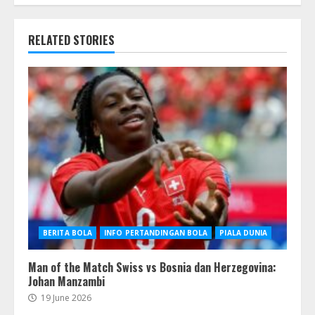
RELATED STORIES
BERITA BOLA
INFO PERTANDINGAN BOLA
PIALA DUNIA
Man of the Match Swiss vs Bosnia dan Herzegovina:
Johan Manzambi
19 June 2026