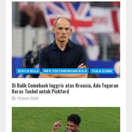
BERITA BOLA
INFO PERTANDINGAN BOLA
PIALA DUNIA
Di Balik Comeback Inggris atas Kroasia, Ada Teguran
Keras Tuchel untuk Pickford
19 June 2026