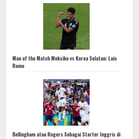
Man of the Match Meksiko vs Korea Selatan: Luis
Romo
Bellingham atau Rogers Sebagai Starter Inggris di