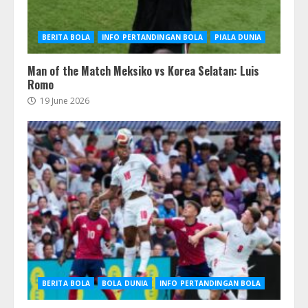
BERITA BOLA
INFO PERTANDINGAN BOLA
PIALA DUNIA
Man of the Match Meksiko vs Korea Selatan: Luis
Romo
19 June 2026
BERITA BOLA
BOLA DUNIA
INFO PERTANDINGAN BOLA