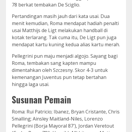
78 berkat tembakan De Sciglio.
Pertandingan masih jauh dari kata usai. Dua
menit kemudian, Roma mendapat hadiah penalti
usai Matthijs de Ligt melakukan handball di
kotak terlarang. Tak cuma itu, De Ligt pun juga
mendapat kartu kuning kedua alias kartu merah.
Pellegrini pun maju menjadi algojo. Sayang bagi
Roma, tembakan sang kapten mampu
dimentahkan oleh Szczesny. Skor 4-3 untuk
kemenangan Juventus pun tetap bertahan
hingga laga usai.
Susunan Pemain
Roma: Rui Patricio; Ibanez, Bryan Cristante, Chris
Smalling; Ainsley Maitland-Niles, Lorenzo
Pellegrini (Borja Mayoral 87′), Jordan Veretout