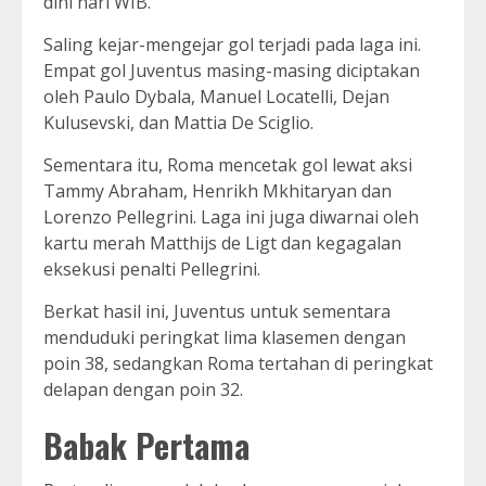
dini hari WIB.
Saling kejar-mengejar gol terjadi pada laga ini.
Empat gol Juventus masing-masing diciptakan
oleh Paulo Dybala, Manuel Locatelli, Dejan
Kulusevski, dan Mattia De Sciglio.
Sementara itu, Roma mencetak gol lewat aksi
Tammy Abraham, Henrikh Mkhitaryan dan
Lorenzo Pellegrini. Laga ini juga diwarnai oleh
kartu merah Matthijs de Ligt dan kegagalan
eksekusi penalti Pellegrini.
Berkat hasil ini, Juventus untuk sementara
menduduki peringkat lima klasemen dengan
poin 38, sedangkan Roma tertahan di peringkat
delapan dengan poin 32.
Babak Pertama