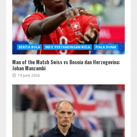
BERITA BOLA
INFO PERTANDINGAN BOLA
PIALA DUNIA
Man of the Match Swiss vs Bosnia dan Herzegovina:
Johan Manzambi
19 June 2026