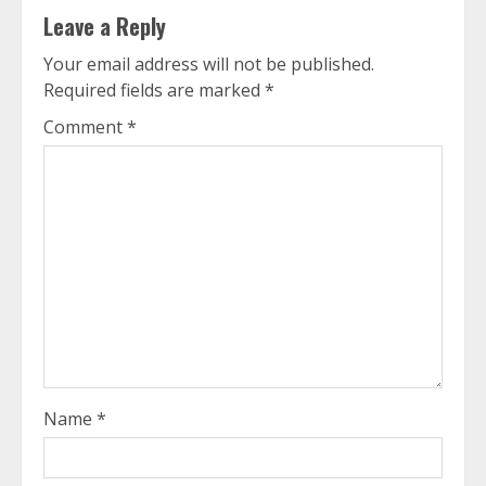
Leave a Reply
Your email address will not be published.
Required fields are marked
*
Comment
*
Name
*