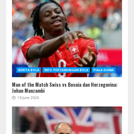
BERITA BOLA
INFO PERTANDINGAN BOLA
PIALA DUNIA
Man of the Match Swiss vs Bosnia dan Herzegovina:
Johan Manzambi
19 June 2026