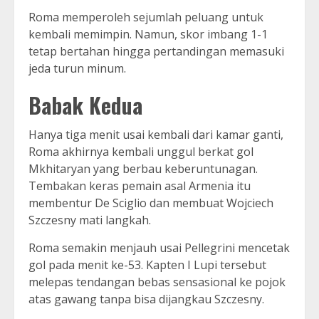
Roma memperoleh sejumlah peluang untuk
kembali memimpin. Namun, skor imbang 1-1
tetap bertahan hingga pertandingan memasuki
jeda turun minum.
Babak Kedua
Hanya tiga menit usai kembali dari kamar ganti,
Roma akhirnya kembali unggul berkat gol
Mkhitaryan yang berbau keberuntunagan.
Tembakan keras pemain asal Armenia itu
membentur De Sciglio dan membuat Wojciech
Szczesny mati langkah.
Roma semakin menjauh usai Pellegrini mencetak
gol pada menit ke-53. Kapten I Lupi tersebut
melepas tendangan bebas sensasional ke pojok
atas gawang tanpa bisa dijangkau Szczesny.