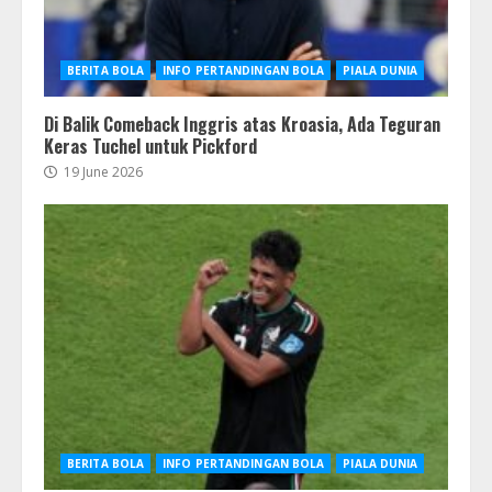
BERITA BOLA
INFO PERTANDINGAN BOLA
PIALA DUNIA
Di Balik Comeback Inggris atas Kroasia, Ada Teguran
Keras Tuchel untuk Pickford
19 June 2026
BERITA BOLA
INFO PERTANDINGAN BOLA
PIALA DUNIA