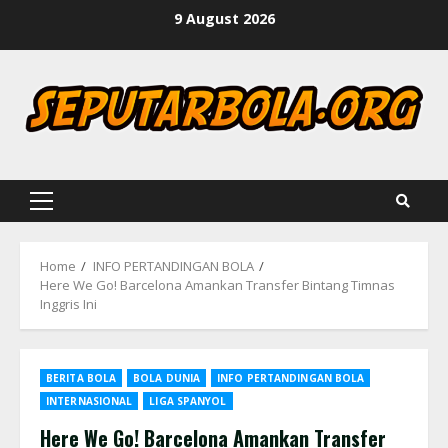
Skip
9 August 2026
to
content
Primary
Menu
Home
INFO PERTANDINGAN BOLA
Here We Go! Barcelona Amankan Transfer Bintang Timnas
Inggris Ini
BERITA BOLA
BOLA DUNIA
INFO PERTANDINGAN BOLA
INTERNASIONAL
LIGA SPANYOL
Here We Go! Barcelona Amankan Transfer