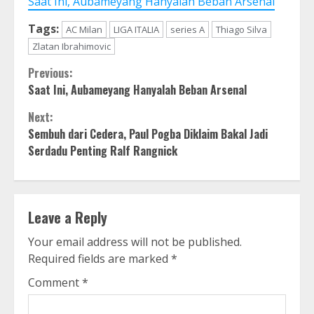
Saat Ini, Aubameyang Hanyalah Beban Arsenal
Tags:
AC Milan
LIGA ITALIA
series A
Thiago Silva
Zlatan Ibrahimovic
Continue
Previous:
Saat Ini, Aubameyang Hanyalah Beban Arsenal
Reading
Next:
Sembuh dari Cedera, Paul Pogba Diklaim Bakal Jadi
Serdadu Penting Ralf Rangnick
Leave a Reply
Your email address will not be published.
Required fields are marked
*
Comment
*