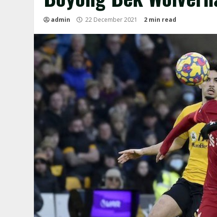
admin
22 December 2021
2 min read