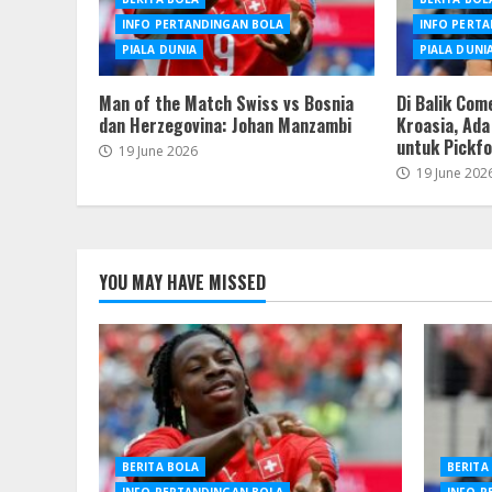
INFO PERTANDINGAN BOLA
INFO PERT
PIALA DUNIA
PIALA DUNI
Man of the Match Swiss vs Bosnia
Di Balik Com
dan Herzegovina: Johan Manzambi
Kroasia, Ada
untuk Pickf
19 June 2026
19 June 202
YOU MAY HAVE MISSED
BERITA BOLA
BERITA
INFO PERTANDINGAN BOLA
INFO P