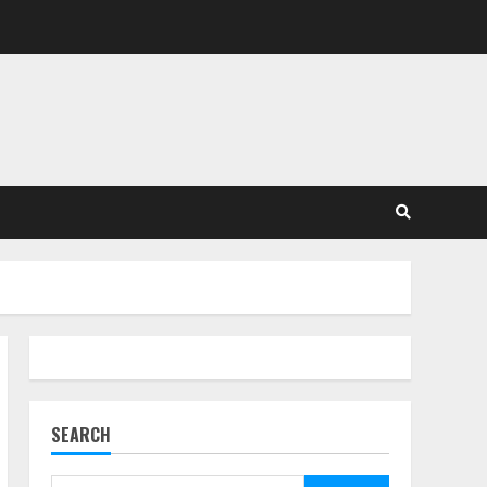
SEARCH