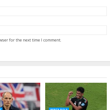
wser for the next time I comment.
A
BERITA BOLA