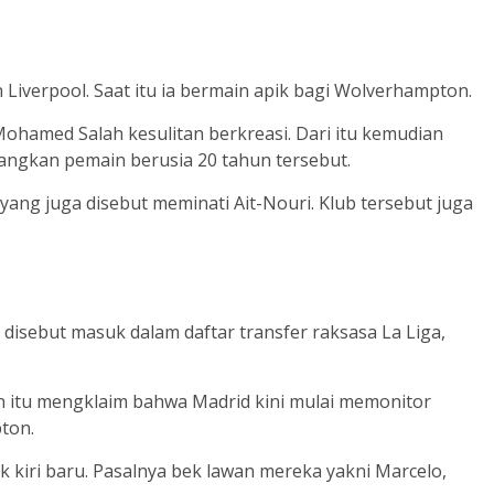
Liverpool. Saat itu ia bermain apik bagi Wolverhampton.
hamed Salah kesulitan berkreasi. Dari itu kemudian
angkan pemain berusia 20 tahun tersebut.
yang juga disebut meminati Ait-Nouri. Klub tersebut juga
a disebut masuk dalam daftar transfer raksasa La Liga,
n itu mengklaim bahwa Madrid kini mulai memonitor
ton.
iri baru. Pasalnya bek lawan mereka yakni Marcelo,