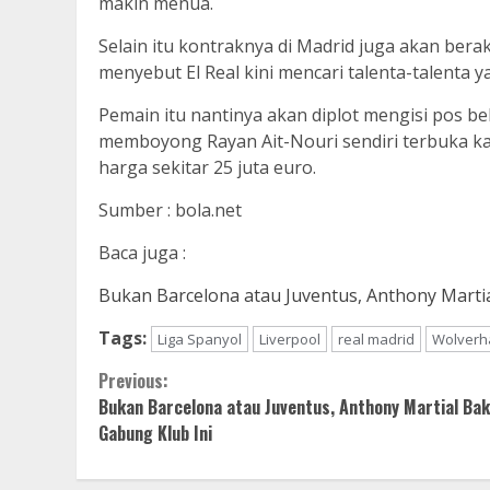
makin menua.
Selain itu kontraknya di Madrid juga akan bera
menyebut El Real kini mencari talenta-talenta y
Pemain itu nantinya akan diplot mengisi pos be
memboyong Rayan Ait-Nouri sendiri terbuka k
harga sekitar 25 juta euro.
Sumber : bola.net
Baca juga :
Bukan Barcelona atau Juventus, Anthony Martia
Tags:
Liga Spanyol
Liverpool
real madrid
Wolverh
Continue
Previous:
Bukan Barcelona atau Juventus, Anthony Martial Bak
Reading
Gabung Klub Ini