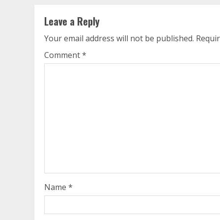
Leave a Reply
Your email address will not be published.
Requir
Comment
*
Name
*