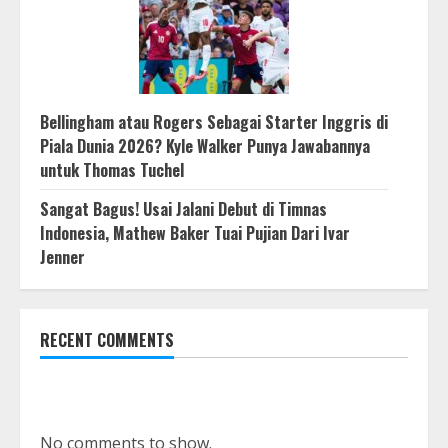
Bellingham atau Rogers Sebagai Starter Inggris di
Piala Dunia 2026? Kyle Walker Punya Jawabannya
untuk Thomas Tuchel
Sangat Bagus! Usai Jalani Debut di Timnas
Indonesia, Mathew Baker Tuai Pujian Dari Ivar
Jenner
RECENT COMMENTS
No comments to show.