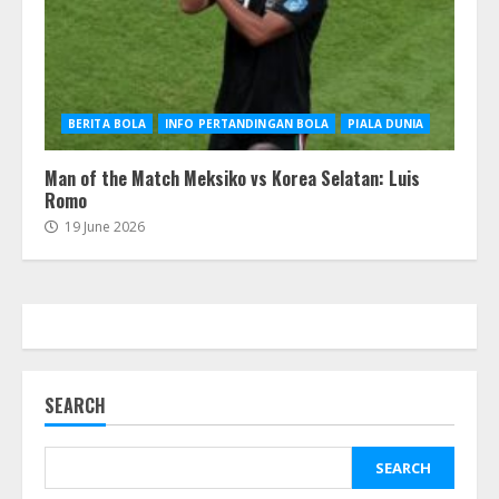
BERITA BOLA
INFO PERTANDINGAN BOLA
PIALA DUNIA
Man of the Match Meksiko vs Korea Selatan: Luis
Romo
19 June 2026
SEARCH
SEARCH