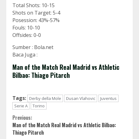
Total Shots: 10-15
Shots on Target: 5-4
Posession: 43%-57%
Fouls: 10-10
Offsides: 0-0
Sumber : Bola.net
Baca Juga :
Man of the Match Real Madrid vs Athletic
Bilbao: Thiago Pitarch
Tags:
Derby della Mole
Dusan Vlahovic
Juventus
Serie A
Torino
Continue
Previous:
Man of the Match Real Madrid vs Athletic Bilbao:
Reading
Thiago Pitarch