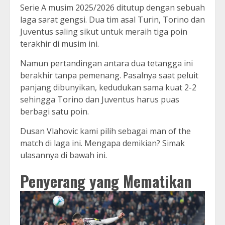
Serie A musim 2025/2026 ditutup dengan sebuah
laga sarat gengsi. Dua tim asal Turin, Torino dan
Juventus saling sikut untuk meraih tiga poin
terakhir di musim ini.
Namun pertandingan antara dua tetangga ini
berakhir tanpa pemenang. Pasalnya saat peluit
panjang dibunyikan, kedudukan sama kuat 2-2
sehingga Torino dan Juventus harus puas
berbagi satu poin.
Dusan Vlahovic kami pilih sebagai man of the
match di laga ini. Mengapa demikian? Simak
ulasannya di bawah ini.
Penyerang yang Mematikan