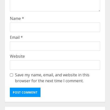
Name
*
Email
*
Website
Save my name, email, and website in this
browser for the next time I comment.