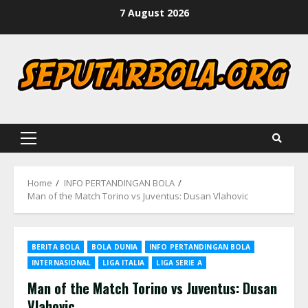
Skip
7 August 2026
to
content
Primary
Menu
Home
INFO PERTANDINGAN BOLA
Man of the Match Torino vs Juventus: Dusan Vlahovic
BERITA BOLA
BOLA DUNIA
INFO PERTANDINGAN BOLA
INTERNASIONAL
LIGA ITALIA
LIGA SERIE A
Man of the Match Torino vs Juventus: Dusan
Vlahovic