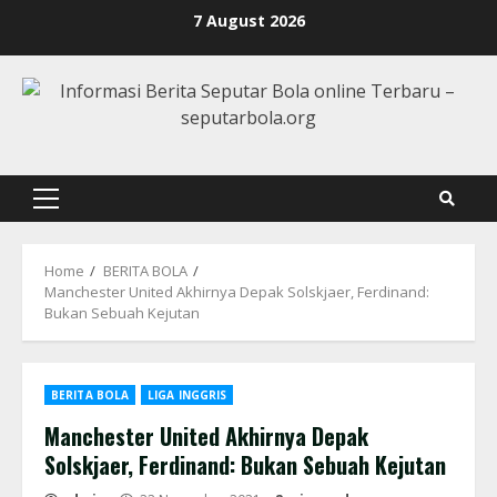
Skip
7 August 2026
to
content
Primary
Menu
Home
BERITA BOLA
Manchester United Akhirnya Depak Solskjaer, Ferdinand:
Bukan Sebuah Kejutan
BERITA BOLA
LIGA INGGRIS
Manchester United Akhirnya Depak
Solskjaer, Ferdinand: Bukan Sebuah Kejutan