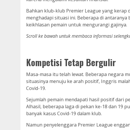
Bahkan klub-klub Premier League yang kerap di
menghadapi situasi ini. Beberapa di antarany
keikhlasan pemain untuk mengurangi gajinya.
Scroll ke bawah untuk membaca informasi selengk
Kompetisi Tetap Bergulir
Masa-masa itu telah lewat. Beberapa negara mu
situasinya menuju ke arah positif, Inggris m
Covid-19.
Sejumlah pemain mendapati hasil positif dari p
Alhasil, beberapa laga di pekan ke-18 dan 19
banyak kasus Covid-19 dalam klub.
Namun penyelenggara Premier League enggan 