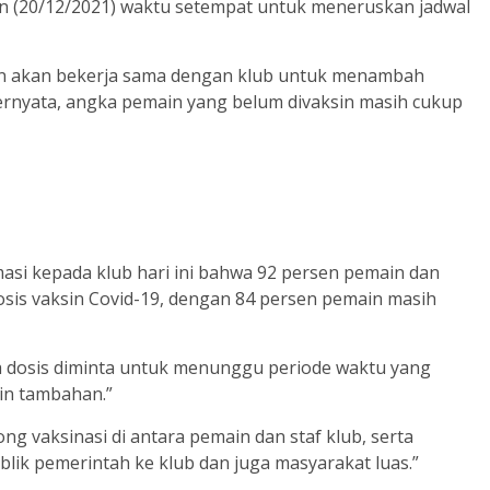
n (20/12/2021) waktu setempat untuk meneruskan jadwal
an akan bekerja sama dengan klub untuk menambah
rnyata, angka pemain yang belum divaksin masih cukup
asi kepada klub hari ini bahwa 92 persen pemain dan
dosis vaksin Covid-19, dengan 84 persen pemain masih
a dosis diminta untuk menunggu periode waktu yang
in tambahan.”
g vaksinasi di antara pemain dan staf klub, serta
ik pemerintah ke klub dan juga masyarakat luas.”