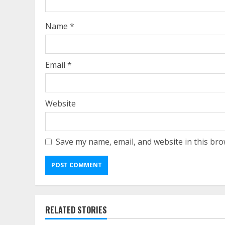
Name
*
Email
*
Website
Save my name, email, and website in this bro
RELATED STORIES