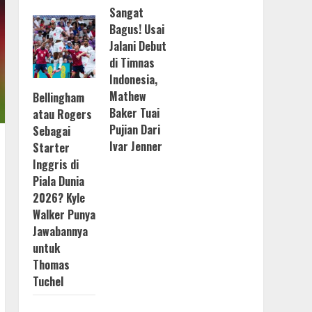
Sangat
Bagus! Usai
Jalani Debut
di Timnas
Indonesia,
Mathew
Bellingham
Baker Tuai
atau Rogers
Pujian Dari
Sebagai
Ivar Jenner
Starter
Inggris di
Piala Dunia
2026? Kyle
Walker Punya
Jawabannya
untuk
Thomas
Tuchel