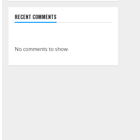
RECENT COMMENTS
No comments to show.