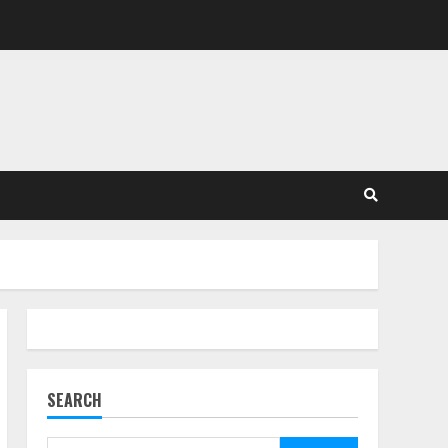
SEARCH