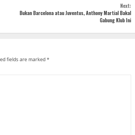
Next:
Bukan Barcelona atau Juventus, Anthony Martial Bakal
Gabung Klub Ini
ed fields are marked
*