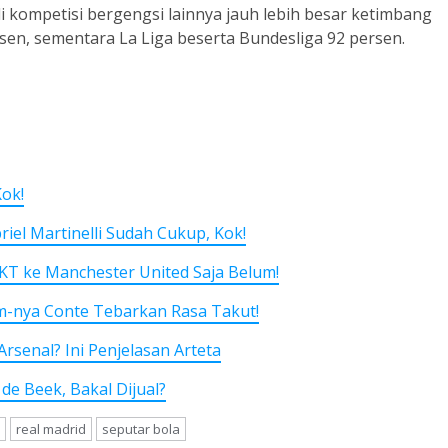
i kompetisi bergengsi lainnya jauh lebih besar ketimbang
sen, sementara La Liga beserta Bundesliga 92 persen.
Kok!
iel Martinelli Sudah Cukup, Kok!
KT ke Manchester United Saja Belum!
m-nya Conte Tebarkan Rasa Takut!
rsenal? Ini Penjelasan Arteta
e Beek, Bakal Dijual?
real madrid
seputar bola