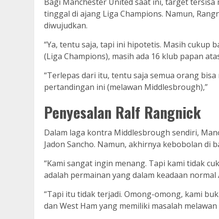
Bagi Manchester United saat ini, target tersis
tinggal di ajang Liga Champions. Namun, Rang
diwujudkan.
“Ya, tentu saja, tapi ini hipotetis. Masih cukup
(Liga Champions), masih ada 16 klub papan atas y
“Terlepas dari itu, tentu saja semua orang bi
pertandingan ini (melawan Middlesbrough),”
Penyesalan Ralf Rangnick
Dalam laga kontra Middlesbrough sendiri, Man
Jadon Sancho. Namun, akhirnya kebobolan di b
“Kami sangat ingin menang. Tapi kami tidak cuk
adalah permainan yang dalam keadaan normal A
“Tapi itu tidak terjadi. Omong-omong, kami buk
dan West Ham yang memiliki masalah melawan t