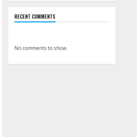
RECENT COMMENTS
No comments to show.