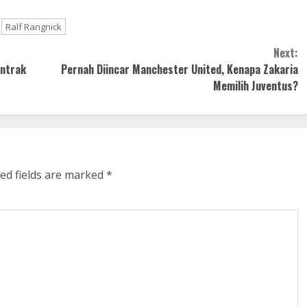
Ralf Rangnick
Next:
ontrak
Pernah Diincar Manchester United, Kenapa Zakaria
Memilih Juventus?
ed fields are marked
*