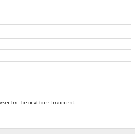
wser for the next time I comment.