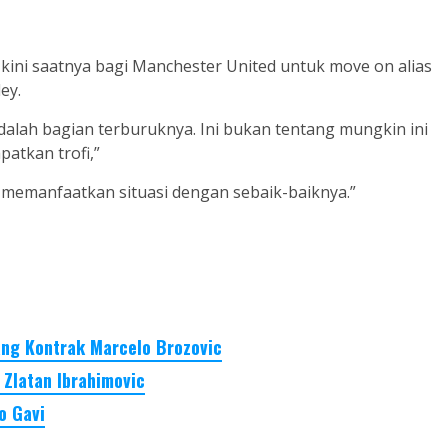
kini saatnya bagi Manchester United untuk move on alias
ey.
dalah bagian terburuknya. Ini bukan tentang mungkin ini
atkan trofi,”
 memanfaatkan situasi dengan sebaik-baiknya.”
ang Kontrak Marcelo Brozovic
 Zlatan Ibrahimovic
o Gavi