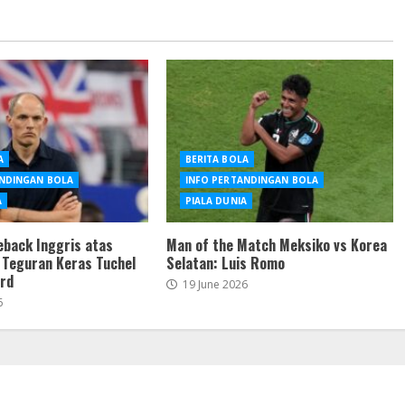
A
BERITA BOLA
ANDINGAN BOLA
INFO PERTANDINGAN BOLA
A
PIALA DUNIA
eback Inggris atas
Man of the Match Meksiko vs Korea
 Teguran Keras Tuchel
Selatan: Luis Romo
ord
19 June 2026
6