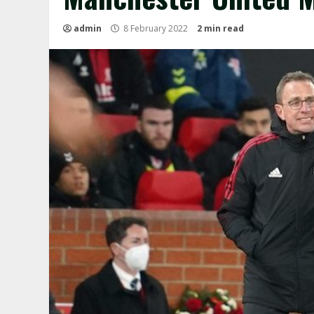
admin
8 February 2022
2 min read