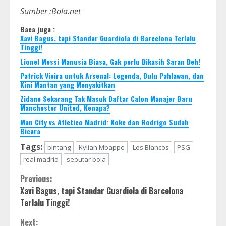
Sumber :Bola.net
Baca juga :
Xavi Bagus, tapi Standar Guardiola di Barcelona Terlalu
Tinggi!
Lionel Messi Manusia Biasa, Gak perlu Dikasih Saran Deh!
Patrick Vieira untuk Arsenal: Legenda, Dulu Pahlawan, dan
Kini Mantan yang Menyakitkan
Zidane Sekarang Tak Masuk Daftar Calon Manajer Baru
Manchester United, Kenapa?
Man City vs Atletico Madrid: Koke dan Rodrigo Sudah
Bicara
Tags:
bintang
Kylian Mbappe
Los Blancos
PSG
real madrid
seputar bola
Continue
Previous:
Xavi Bagus, tapi Standar Guardiola di Barcelona
Reading
Terlalu Tinggi!
Next: