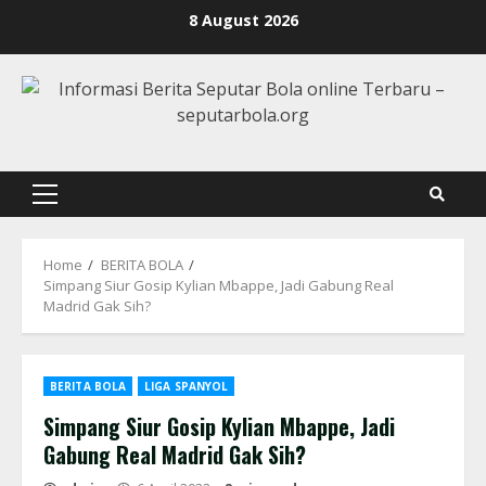
Skip
8 August 2026
to
content
Primary
Menu
Home
BERITA BOLA
Simpang Siur Gosip Kylian Mbappe, Jadi Gabung Real
Madrid Gak Sih?
BERITA BOLA
LIGA SPANYOL
Simpang Siur Gosip Kylian Mbappe, Jadi
Gabung Real Madrid Gak Sih?