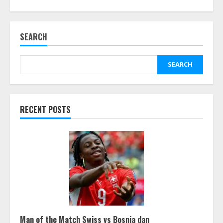
SEARCH
SEARCH
RECENT POSTS
Man of the Match Swiss vs Bosnia dan