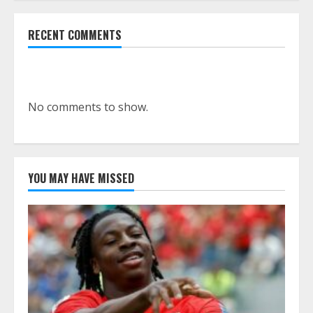
RECENT COMMENTS
No comments to show.
YOU MAY HAVE MISSED