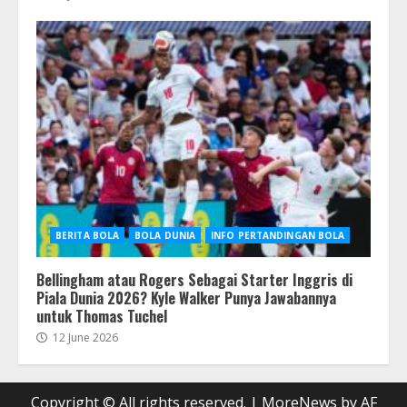
BERITA BOLA
BOLA DUNIA
INFO PERTANDINGAN BOLA
Bellingham atau Rogers Sebagai Starter Inggris di
Piala Dunia 2026? Kyle Walker Punya Jawabannya
untuk Thomas Tuchel
12 June 2026
Copyright © All rights reserved.
|
MoreNews
by AF