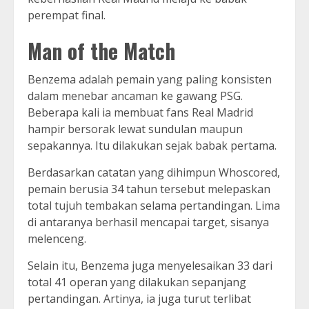
perempat final.
Man of the Match
Benzema adalah pemain yang paling konsisten
dalam menebar ancaman ke gawang PSG.
Beberapa kali ia membuat fans Real Madrid
hampir bersorak lewat sundulan maupun
sepakannya. Itu dilakukan sejak babak pertama.
Berdasarkan catatan yang dihimpun Whoscored,
pemain berusia 34 tahun tersebut melepaskan
total tujuh tembakan selama pertandingan. Lima
di antaranya berhasil mencapai target, sisanya
melenceng.
Selain itu, Benzema juga menyelesaikan 33 dari
total 41 operan yang dilakukan sepanjang
pertandingan. Artinya, ia juga turut terlibat