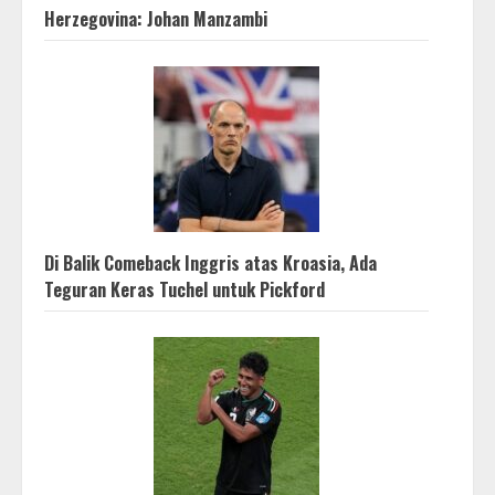
Herzegovina: Johan Manzambi
Di Balik Comeback Inggris atas Kroasia, Ada
Teguran Keras Tuchel untuk Pickford