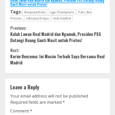
Kalah Lawan Real Madrid dan Ngamuk, Presiden PSG Datangi Ruang
Ganti Wasit untuk Protes!
Tags:
#seputarbola
Liga Champions
Parc des
Princes
raksasa Eropa
real madrid
Continue
Previous:
Kalah Lawan Real Madrid dan Ngamuk, Presiden PSG
Reading
Datangi Ruang Ganti Wasit untuk Protes!
Next:
Karim Benzema: Ini Musim Terbaik Saya Bersama Real
Madrid
Leave a Reply
Your email address will not be published.
Required fields are marked
*
Comment
*