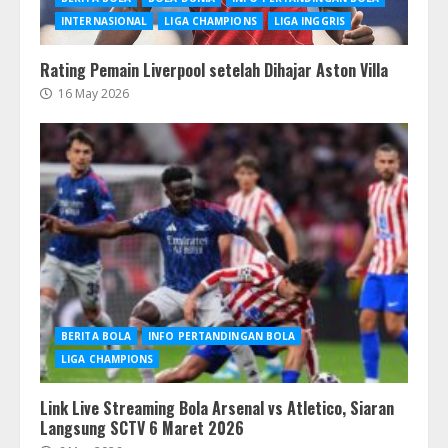
INTERNASIONAL
LIGA CHAMPIONS
LIGA INGGRIS
Rating Pemain Liverpool setelah Dihajar Aston Villa
16 May 2026
BERITA BOLA
INFO PERTANDINGAN BOLA
LIGA CHAMPIONS
Link Live Streaming Bola Arsenal vs Atletico, Siaran
Langsung SCTV 6 Maret 2026