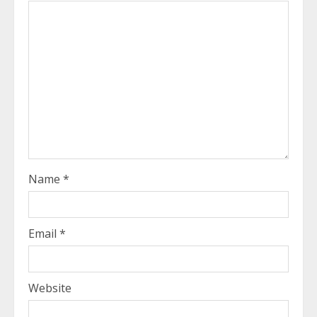
Name
*
Email
*
Website